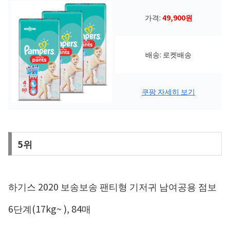
가격:
49,900원
배송: 로켓배송
쿠팡 자세히 보기
5위
하기스 2020 보송보송 팬티형 기저귀 남여공용 점보
6단계(17kg~ ), 84매