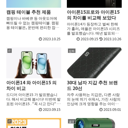
캠핑 테이블 추천 제품
아이폰15프로와 아이폰15
의 차이를 비교해 보았다
캠핑이나 바베큐 등 아웃도어에
빠뜨릴 수 없는 캠핑테이블. 캠핑
아이폰14가 등장하고 벌써 한해
용 테이블은, 운반에 편리한 접이
가 흘러, 애플은 아이폰15 시리즈
식의 물건이 주류입니다. 최근에
를 발표했습니다. 매년 발표되는
는 디자인과 소재에 고집한 고급
아이폰들은 해를 지나면서 진화하
2023.10.25
2023.09.15
2023.10.26
의 테이블도 늘고 있습니다. 이번
고 있는데요. 이번에는 아이폰15
에는, 캠핑테이블의 선택 방...
와 아이폰15 프로의 차이를 알아
보도록 하겠습니다. 아...
IT
잡화
아이폰14 와 아이폰15 의
30대 남자 지갑 추천 브랜
차이 비교
드 20선
드디어 아이폰15 가 발표됐습니
자주 사용하는 지갑은, 다른 사람
다. 해서 비교해 봅시다! 이번에 발
의 눈에 띄기 쉬워서, 가진 사람의
표된 아이폰15 . "꼭 사고 만다" 고
인상에 크게 영향을 주는 아이템
의욕을 불태우고 있는 분도 많을
입니다. 그래서 디자인이나 소재
2023.09.15
2023.09.01
것 같습니다. 하지만 잠깐만 기다
를 숙고해서 자신의 나이에 어울
리세요. 정말 아이폰15 이 필요할
리는 제품을 선택하는 것이 좋습
까요?? 어...
니다. 이번에는, 30대 ...
IT
골프