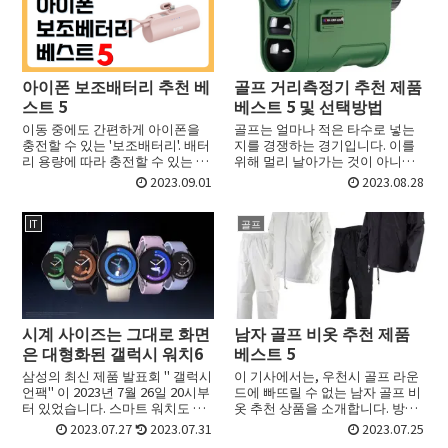
아이폰 보조배터리 추천 베
골프 거리측정기 추천 제품
스트 5
베스트 5 및 선택방법
이동 중에도 간편하게 아이폰을
골프는 얼마나 적은 타수로 넣는
충전할 수 있는 '보조배터리'. 배터
지를 경쟁하는 경기입니다. 이를
리 용량에 따라 충전할 수 있는 횟
위해 멀리 날아가는 것이 아니라
수가 다른데요. 경량으로 운반에
컵으로의 정확한 거리를 치는 것
2023.09.01
2023.08.28
적합한 모델이나, 급속 충전에 대
이 가장 중요한 포인트가 되는데
응한 모델 등 다양한 모델이 있기
요. 그 정확한 거리를 치기 위해서
때문에, 선택에 ...
는 우선 정확한 거리를 알...
IT
골프
시계 사이즈는 그대로 화면
남자 골프 비옷 추천 제품
은 대형화된 갤럭시 워치6
베스트 5
삼성의 최신 제품 발표회 " 갤럭시
이 기사에서는, 우천시 골프 라운
언팩" 이 2023년 7월 26일 20시부
드에 빠뜨릴 수 없는 남자 골프 비
터 있었습니다. 스마트 워치도 신
옷 추천 상품을 소개합니다. 방수
형 스마트워치 '갤럭시 워치6'과
성능은 물론, 최근에는 통기성이
2023.07.27
2023.07.31
2023.07.25
'갤럭시 워치6 클래식'을 발표했습
나 스트레치성 등 기능성이 뛰어