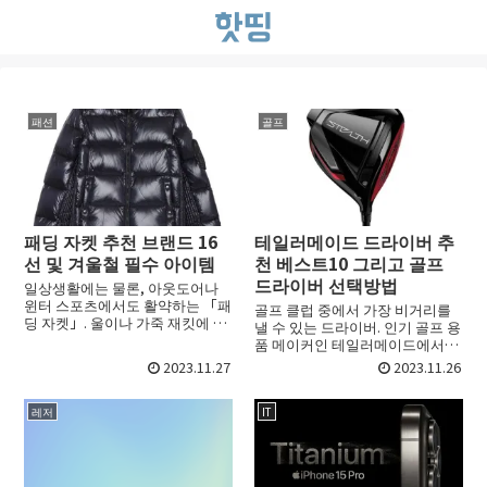
패션
골프
패딩 자켓 추천 브랜드 16
테일러메이드 드라이버 추
선 및 겨울철 필수 아이템
천 베스트10 그리고 골프
드라이버 선택방법
일상생활에는 물론, 아웃도어나
윈터 스포츠에서도 활약하는 「패
골프 클럽 중에서 가장 비거리를
딩 자켓」. 울이나 가죽 재킷에 비
낼 수 있는 드라이버. 인기 골프 용
해 가볍고 따뜻한 것이 특징으로
품 메이커인 테일러메이드에서도
한 번 입으면 푹 빠지게 될 만큼 편
다양한 제품이 전개되고 있습니
2023.11.27
2023.11.26
리한 겨울 필수 아이템입니다. 패
다. 그러나 제품에 따라 특징이 다
딩 자켓 안에 들어있...
르기 때문에, 어떤 제품을 선택해
야 할 지 어려울 때가...
레저
IT