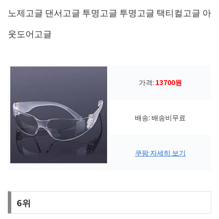
노제고글 댄서고글 투명고글 투명고글 택티컬고글 아
웃도어고글
가격:
13700원
배송: 배송비무료
쿠팡 자세히 보기
6위