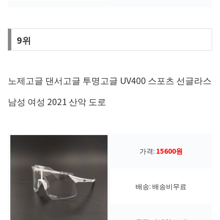
9위
노제고글 댄서고글 투명고글 UV400 스포츠 선글라스
남성 여성 2021 산악 도로
가격:
15600원
배송: 배송비무료