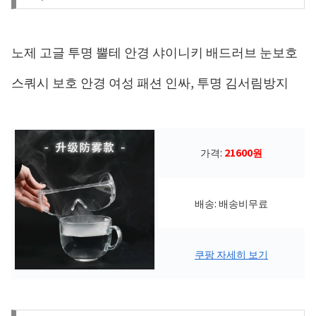
노제 고글 투명 뿔테 안경 샤이니키 배드러브 눈보호
스쿼시 보호 안경 여성 패션 인싸, 투명 김서림방지
가격:
21600원
배송: 배송비무료
쿠팡 자세히 보기