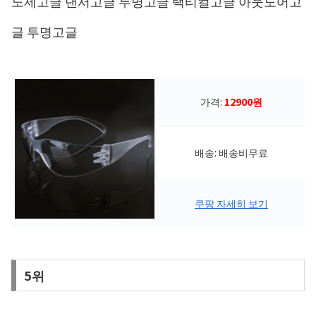
노제고글 댄서고글 투명고글 택티컬고글 아웃도어고
글 투명고글
가격:
12900원
배송: 배송비무료
쿠팡 자세히 보기
5위