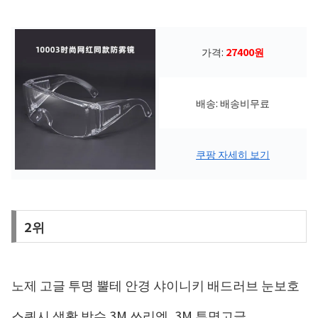
가격:
27400원
배송: 배송비무료
쿠팡 자세히 보기
2위
노제 고글 투명 뿔테 안경 샤이니키 배드러브 눈보호
스쿼시 생활 방수 3M 쓰리엠, 3M 투명고글