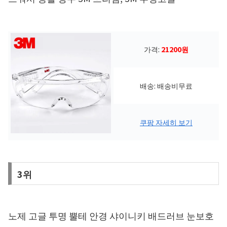
가격:
21200원
배송: 배송비무료
쿠팡 자세히 보기
3위
노제 고글 투명 뿔테 안경 샤이니키 배드러브 눈보호