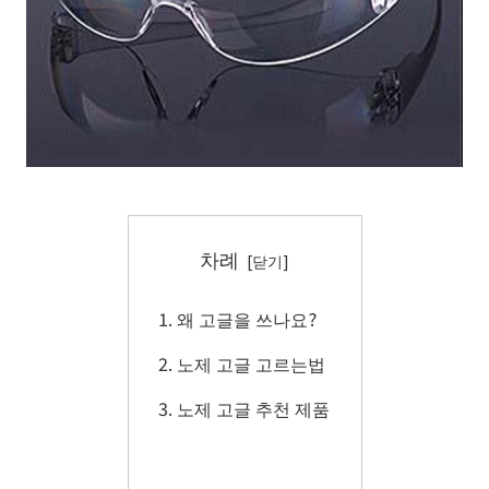
차례
왜 고글을 쓰나요?
노제 고글 고르는법
노제 고글 추천 제품