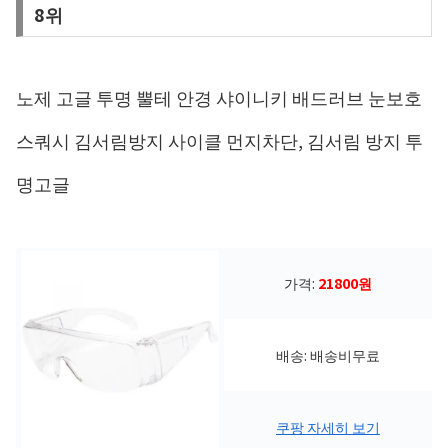
8위
노제 고글 투명 뿔테 안경 샤이니키 배드러브 눈보호
스쿼시 김서림방지 사이클 먼지차단, 김서림 방지 투
명고글
가격:
21800원
배송: 배송비무료
쿠팡 자세히 보기