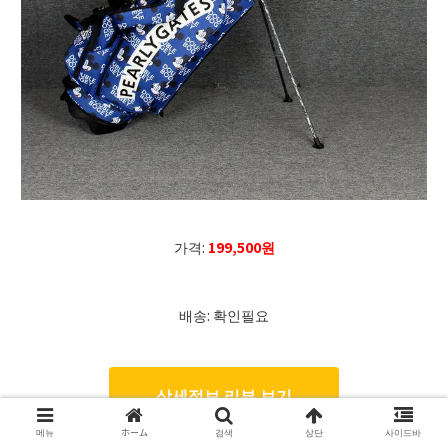
가격:
199,500원
배송: 확인필요
상세정보 리뷰 보기
메뉴
ホーム
검색
상단
사이드바