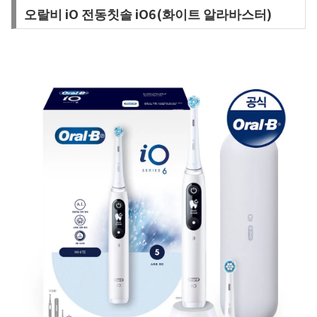
오랄비 iO 전동칫솔 iO6(화이트 알라바스터)