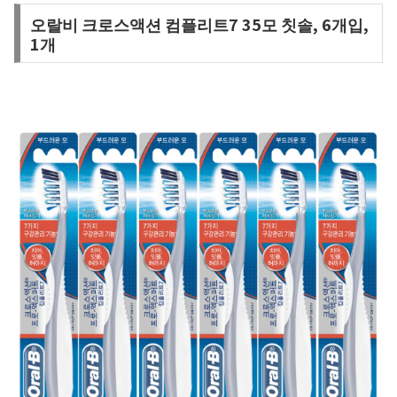
오랄비 크로스액션 컴플리트7 35모 칫솔, 6개입,
1개