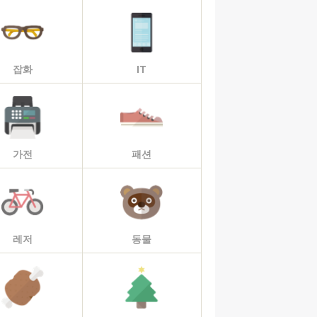
잡화
IT
가전
패션
레저
동물