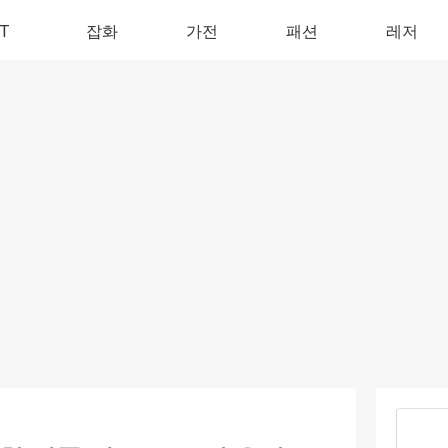
IT
잡화
가전
패션
레저