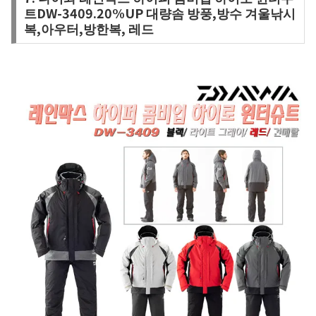
트DW-3409.20%UP 대량솜 방풍,방수 겨울낚시
복,아우터,방한복, 레드