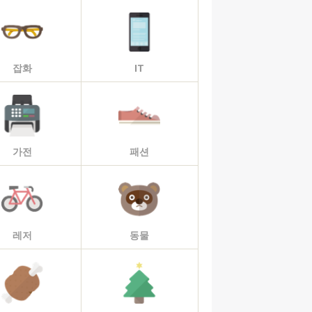
잡화
IT
가전
패션
레저
동물