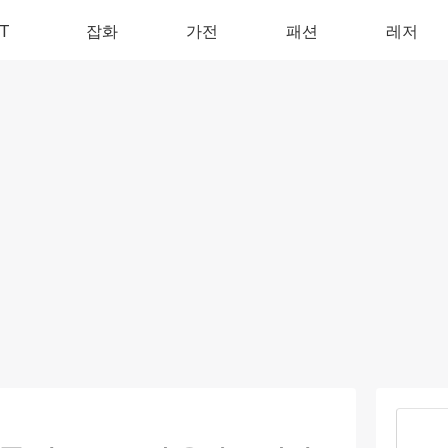
IT
잡화
가전
패션
레저