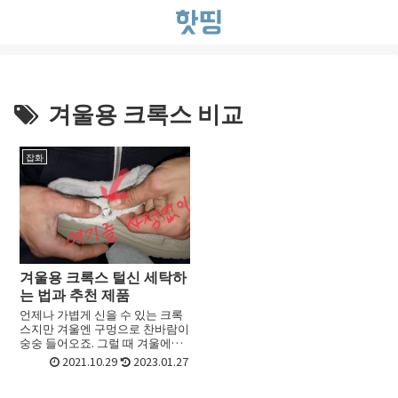
겨울용 크록스 비교
잡화
겨울용 크록스 털신 세탁하
는 법과 추천 제품
언제나 가볍게 신을 수 있는 크록
스지만 겨울엔 구멍으로 찬바람이
숭숭 들어오죠. 그럴 때 겨울에도
겨울용 크록스 털신 을 신으면 딱
2021.10.29
2023.01.27
인데요. 그런데 이게 또 애매한게
크록스 털신은 세탁하기가 번거로