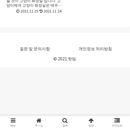
할 것이 고양이 화장실 입니다. 고
양이에게 고양이 화장실은 매우
중요한데요. 화장실의 스타일과
2021.11.15
2021.11.24
크기에 따라 고양이도 스트레스를
받기 때문입니다. 이번에는 소취
력과 같은 기믕 그리고 청...
질문 및 문의사항
개인정보 처리방침
© 2021 핫띵.
메뉴
ホーム
검색
상단
사이드바