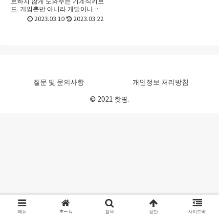
로하지 않게 도와주는 기계식키보
드. 게임뿐만 아니라 개발이나 일
반업무에도 추천하는 키보드입니
2023.03.10
2023.03.22
다. 하지만 종류도 기능로 많아서
어떤 기계식키보드를 골라야 할지
선택하기가 어려울 때가 있죠...
질문 및 문의사항
개인정보 처리방침
© 2021 핫띵.
메뉴
ホーム
검색
상단
사이드바