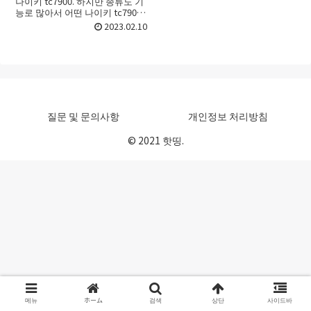
나이키 tc7900. 하지만 종류도 기
능로 많아서 어떤 나이키 tc7900
를 골라야 할지 선택하기가 어려
2023.02.10
울 때가 있죠. 처음 접할 때라면 더
욱 그런데요. 이번 포스트에서는
나이키 tc...
질문 및 문의사항
개인정보 처리방침
© 2021 핫띵.
메뉴
ホーム
검색
상단
사이드바