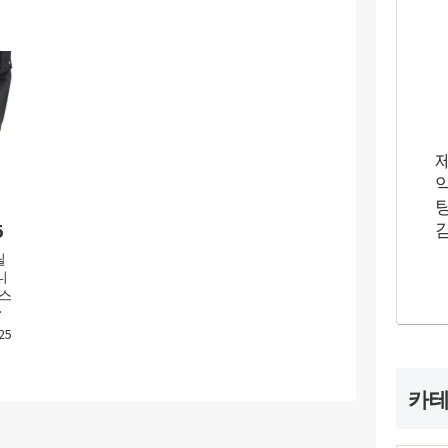
5
릴
니
 스
어
25
카