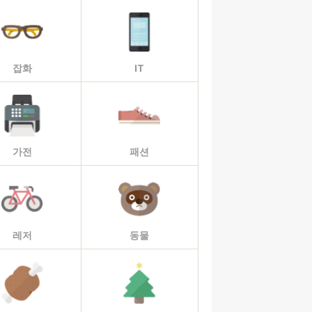
잡화
IT
가전
패션
레저
동물