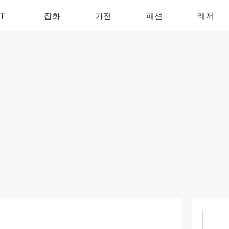
IT
잡화
가전
패션
레저