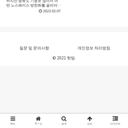
하지만 종류도 기능로 많아서 어
떤 노스페이스 방한화를 골라야
할지 선택하기가 어려울 때가 있
2023.02.07
죠. 처음 접할 때라면 더욱 그런데
요. 이번 포스트에서는 노스페이
스 방한화 고르는법 그리...
질문 및 문의사항
개인정보 처리방침
© 2021 핫띵.
메뉴
ホーム
검색
상단
사이드바