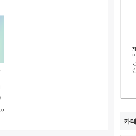
추
이
형
견
때
09
카