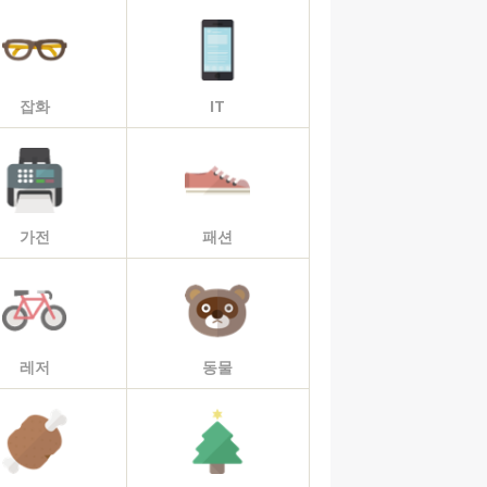
잡화
IT
가전
패션
레저
동물