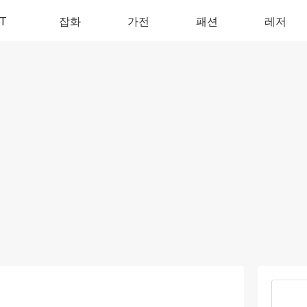
IT
잡화
가전
패션
레저