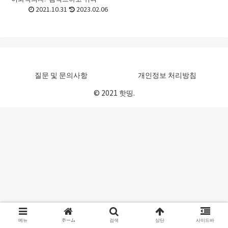
세련된 상품으로부터, 허리의 부
2021.10.31
2023.02.06
담 경감에 특화한 상품까지, 다양
한 제품이 있습니다. 만일 자기와
맞지 않는 제품을 잘못 구...
질문 및 문의사항
개인정보 처리방침
© 2021 핫띵.
메뉴
ホーム
검색
상단
사이드바