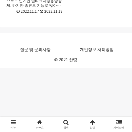
으로도 인기인 딥티크차량용방향
제. 하지만 종류도 기능로 많아서
어떤 딥티크차량용방향제를 골라
2022.11.17
2022.11.18
야 할지 선택하기가 어려울 때가
있죠. 처음 접할 때라면 더욱 그런
데요. 이번 포스트에서는 딥...
질문 및 문의사항
개인정보 처리방침
© 2021 핫띵.
메뉴
ホーム
검색
상단
사이드바