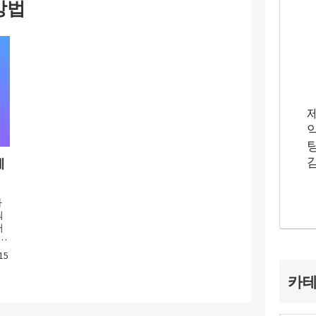
방법
제
하
줘
저
능
..
15
카