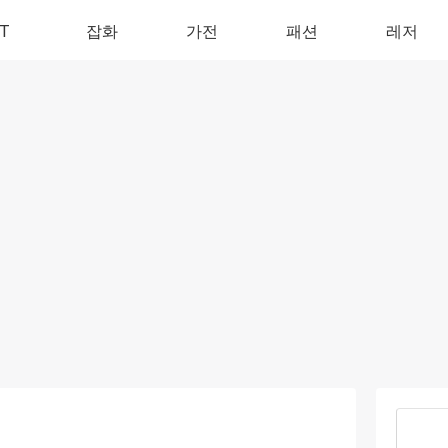
IT
잡화
가전
패션
레저