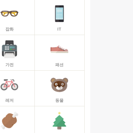
잡화
IT
가전
패션
레저
동물