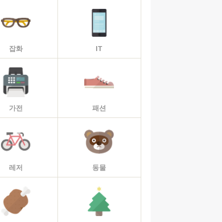
잡화
IT
가전
패션
레저
동물