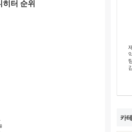
니히터 순위
카
난
을
.