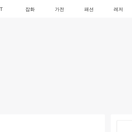
IT
잡화
가전
패션
레저