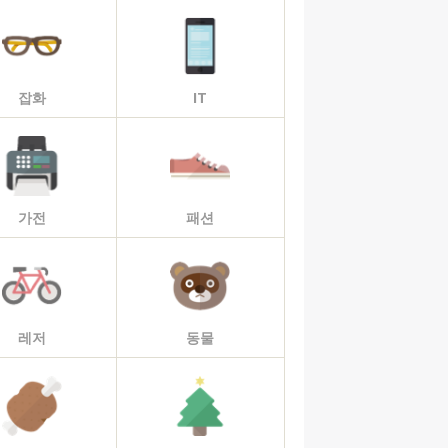
잡화
IT
가전
패션
레저
동물