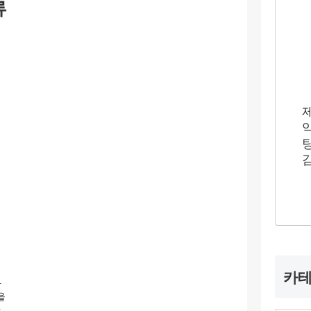
류
카
난
을
.