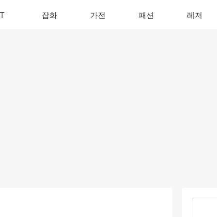
IT
잡화
가전
패션
레저