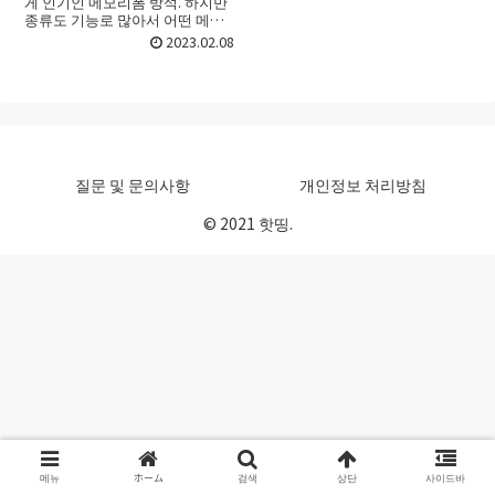
게 인기인 메모리폼 방석. 하지만
종류도 기능로 많아서 어떤 메모
리폼 방석를 골라야 할지 선택하
2023.02.08
기가 어려울 때가 있죠. 처음 접할
때라면 더욱 그런데요. 이번 포스
트에서는 메모리폼 방석...
질문 및 문의사항
개인정보 처리방침
© 2021 핫띵.
메뉴
ホーム
검색
상단
사이드바