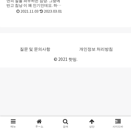
면의 질을 좌우하는 침낭. 그중에
반고 침낭 이 꽤 인기인데요. 하지
만 종류도 기능로 많아서 어떤 반
2021.11.03
2023.03.01
고 침낭를 골라야 할지 선택하기
가 어려울 때가 있죠. 초보라면 더
욱 그런데요. 가격이...
질문 및 문의사항
개인정보 처리방침
© 2021 핫띵.
메뉴
ホーム
검색
상단
사이드바