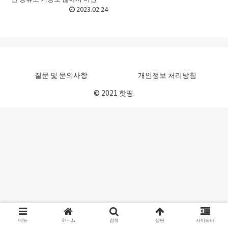
루투스스피커를 골라야 할지 선택
2023.02.24
하기가 어려울 때가 있죠. 처음 접
할 때라면 더욱 그런데요. 이번 포
스트에서는 블루투스스...
질문 및 문의사항
개인정보 처리방침
© 2021 핫띵.
메뉴
ホーム
검색
상단
사이드바