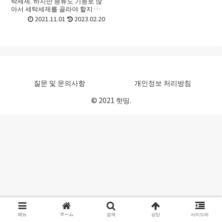
탁세제. 하지만 종류도 기능로 많
아서 세탁세제를 골라야 할지 선
택하기가 어려울 때가 있죠. 초보
2021.11.01
2023.02.20
라면 더욱 그런데요. 이번 포스트
에서는 세탁세제 고르는법 그리고
세탁세제 추천 제품을 인기...
질문 및 문의사항
개인정보 처리방침
© 2021 핫띵.
메뉴
ホーム
검색
상단
사이드바