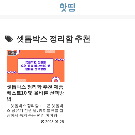
셋톱박스 정리함 추천
가구
셋톱박스 정리함 추천 제품
베스트10 및 올바른 선택방
법
「셋톱박스 정리함」 은 셋톱박
스 공유기 전원 탭, 케이블류를 깔
끔하게 숨겨 주는 편리 아이템입
니다. 셋톱박스는 OTT시대 필수
2023.01.29
품입니다만, 외부에 나와있으면
어지럽게 보이기 쉽상입니다. 셋
톱박스 정리함은 공간의 미관은...