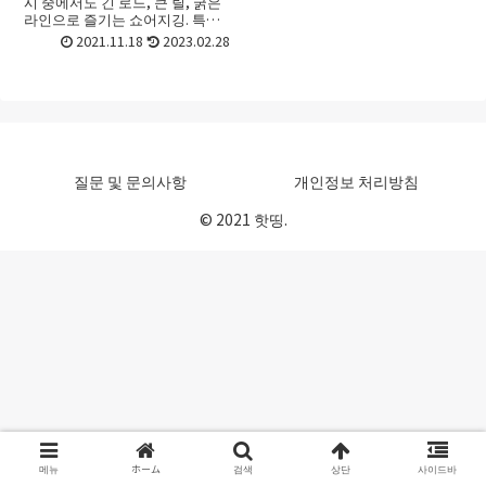
시 중에서도 긴 로드, 큰 릴, 굵은
라인으로 즐기는 쇼어지깅. 특히
쇼어지깅릴 은 번호에 따라 적합
2021.11.18
2023.02.28
라인의 실 감기 양이 달라지기 때
문에, 릴 중심으로 장비를 짤지,
아니면 로드나 라...
질문 및 문의사항
개인정보 처리방침
© 2021 핫띵.
메뉴
ホーム
검색
상단
사이드바