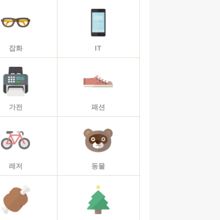
잡화
IT
가전
패션
레저
동물