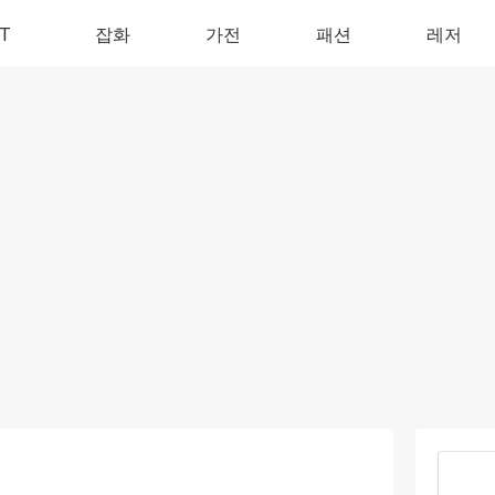
IT
잡화
가전
패션
레저