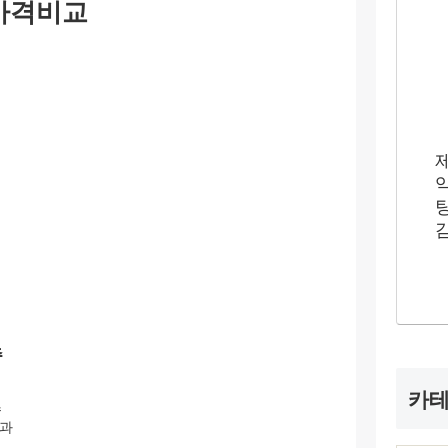
가격비교
추
카
수
족과
고