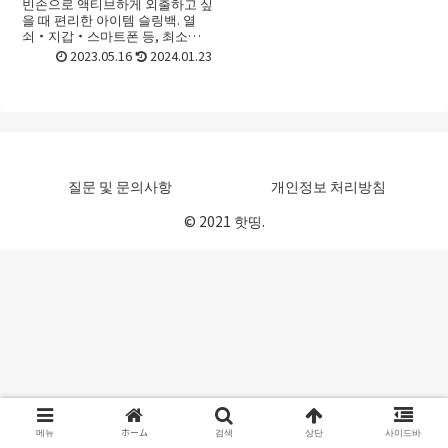
빈손으로 액티브하게 외출하고 싶
을 때 편리한 아이템 슬링백. 열
쇠・지갑・스마트폰 등, 최소한
필요한 소지품을 부담없이 운반할
2023.05.16
2024.01.23
수 있는 아이템입니다. 이번에는
슬링백의 추천 브랜드와 제품을
소개합니다. 소재의 차이 등...
질문 및 문의사항
개인정보 처리방침
© 2021 핫띵.
메뉴
ホーム
검색
상단
사이드바