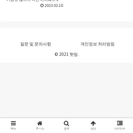
세대를 골라야 할지 선택하기가
2023.02.10
어려울 때가 있죠. 처음 접할 때라
면 더욱 그런데요. 이번 포스트에
서는 아이패드 10세...
질문 및 문의사항
개인정보 처리방침
© 2021 핫띵.
메뉴
ホーム
검색
상단
사이드바