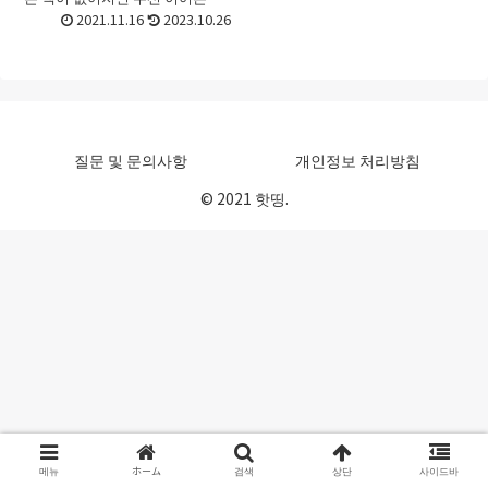
사용하는 사용자가 늘고 있습니
2021.11.16
2023.10.26
다. 이어폰은 드라이버의 구조를
비롯해, 소재나 접속 방식 등에 의
해서 음질이 변화하기 때문...
질문 및 문의사항
개인정보 처리방침
© 2021 핫띵.
메뉴
ホーム
검색
상단
사이드바