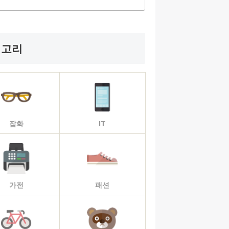
테고리
잡화
IT
가전
패션