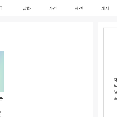
IT
잡화
가전
패션
레저
는
든
자