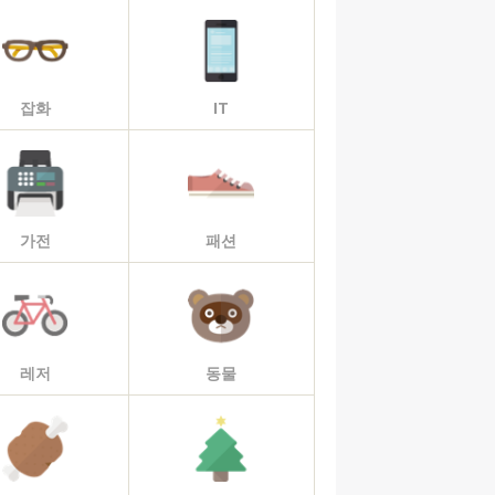
잡화
IT
가전
패션
레저
동물