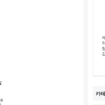
및
카
 종
라