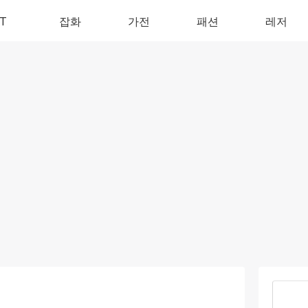
IT
잡화
가전
패션
레저