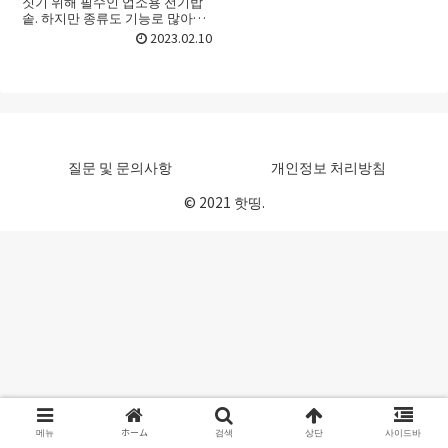
짓기 위해 필수인 업소용 전기밥
솥. 하지만 종류도 기능로 많아서
어떤 업소용 전기밥솥를 골라야
2023.02.10
할지 선택하기가 어려울 때가 있
죠. 처음 접할 때라면 더욱 그런데
요. 이번 포스트에서는 ...
질문 및 문의사항
개인정보 처리방침
© 2021 핫띵.
메뉴
ホーム
검색
상단
사이드바