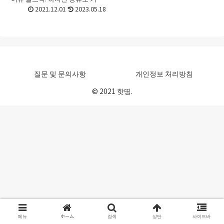
로 많아서 어떤 어뉴 골프백를 골
2021.12.01
2023.05.18
라야 할지 선택하기가 어려울 때
가 있죠. 이번 포스트에서는 어뉴
골프백 고르는법 ...
질문 및 문의사항
개인정보 처리방침
© 2021 핫띵.
메뉴
ホーム
검색
상단
사이드바