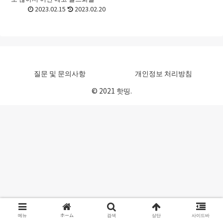
라야 할지 선택하기가 어려울 때
2023.02.15
2023.02.20
가 있죠. 처음 접할 때라면 더욱 그
런데요. 이번 포스트에서는 에코
골프화 의 고르는 방...
질문 및 문의사항
개인정보 처리방침
© 2021 핫띵.
메뉴
ホーム
검색
상단
사이드바