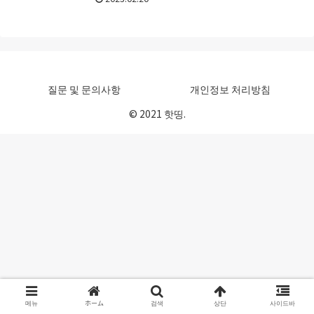
에, 어느 것을 선택하면 좋은가 고
민해 버리는 경우도 많은 것이 아
닐까요. 그래서 이번에...
질문 및 문의사항
개인정보 처리방침
© 2021 핫띵.
메뉴
ホーム
검색
상단
사이드바