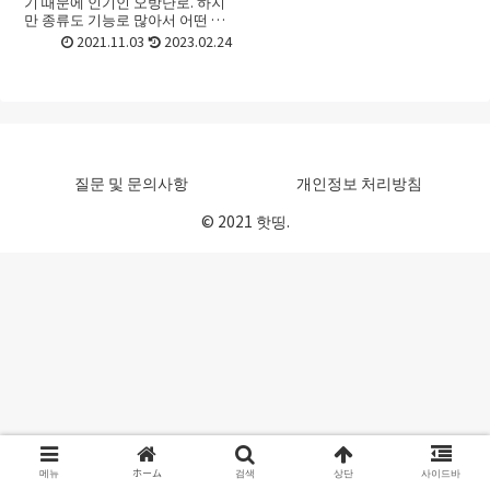
기 때문에 인기인 오방난로. 하지
만 종류도 기능로 많아서 어떤 오
방난로를 골라야 할지 선택하기가
2021.11.03
2023.02.24
어려울 때가 있죠. 첫 구매라면 더
욱 그런데요. 이번 포스트에서는
오방난로 고르는법 그...
질문 및 문의사항
개인정보 처리방침
© 2021 핫띵.
메뉴
ホーム
검색
상단
사이드바