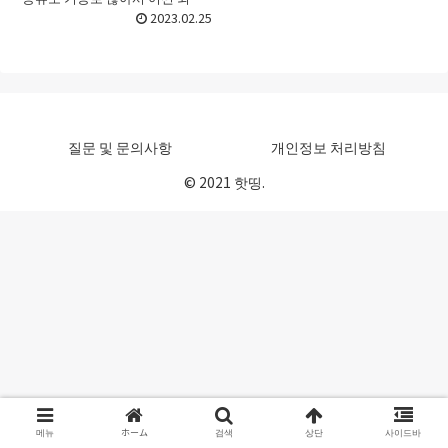
하드를 골라야 할지 선택하기가
2023.02.25
어려울 때가 있죠. 처음 접할 때라
면 더욱 그런데요. 이번 포스트에
서는 외장하드 선택의 포...
질문 및 문의사항
개인정보 처리방침
© 2021 핫띵.
메뉴
ホーム
검색
상단
사이드바