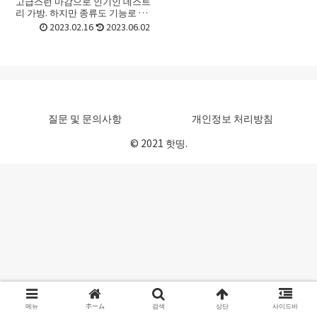
고급스런 마감으로 인기인 데스트
리 가방. 하지만 종류도 기능로 많
아서 어떤 데스트리 가방를 골라
2023.02.16
2023.06.02
야 할지 선택하기가 어려울 때가
있죠. 처음 접할 때라면 더욱 그런
데요. 이번 포스트에서는...
질문 및 문의사항
개인정보 처리방침
© 2021 핫띵.
메뉴
ホーム
검색
상단
사이드바