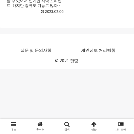
할 수 있어서 인기인 차박 꼬리텐
트. 하지만 종류도 기능로 많아서
어떤 차박 꼬리텐트를 골라야 할
2023.02.06
지 선택하기가 어려울 때가 있죠.
처음 접할 때라면 더욱 그런데요.
이번 포스트에서는 차...
질문 및 문의사항
개인정보 처리방침
© 2021 핫띵.
메뉴
ホーム
검색
상단
사이드바