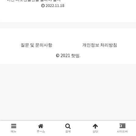
선택하기가 어려울 때가 있죠. 처
2022.11.18
음 접할 때라면 더욱 그런데요. 이
번 포스트에서는 티쏘젠틀맨 고르
는법 그리고 티쏘젠틀맨 ...
질문 및 문의사항
개인정보 처리방침
© 2021 핫띵.
메뉴
ホーム
검색
상단
사이드바