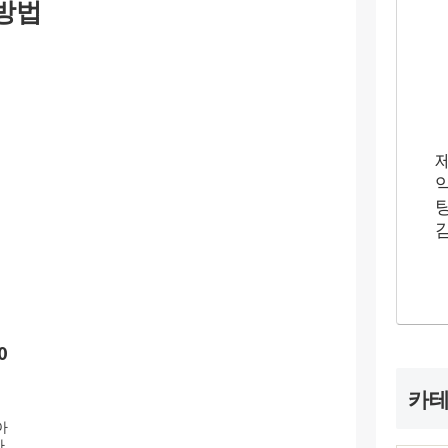
 방법
0
카
기
아
하