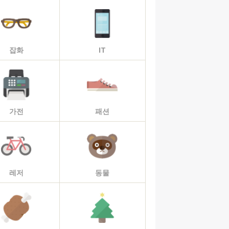
잡화
IT
가전
패션
레저
동물