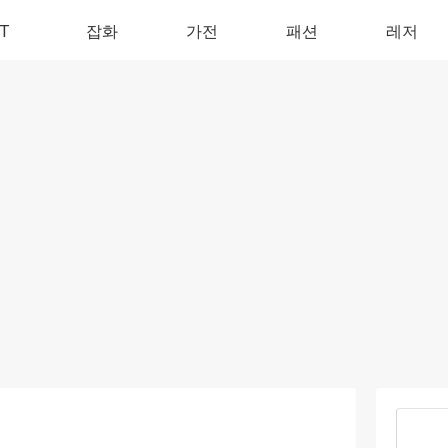
IT
잡화
가전
패션
레저