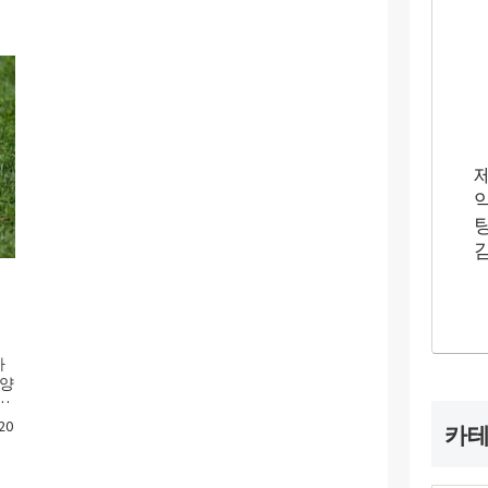
마
다양
지
20
카