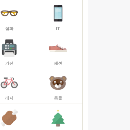
잡화
IT
가전
패션
레저
동물