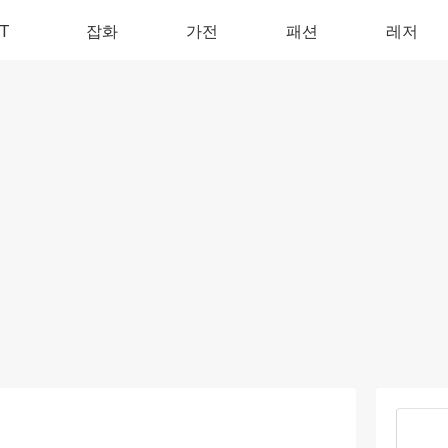
IT
잡화
가전
패션
레저