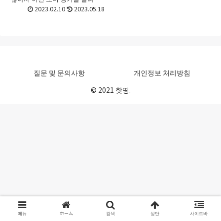
할지 선택하기가 어려울 때가 있
2023.02.10
2023.05.18
죠. 처음 접할 때라면 더욱 그런데
요. 이번 포스트에서는 포터 탱커
를 고르는 방법과 ...
질문 및 문의사항
개인정보 처리방침
© 2021 핫띵.
메뉴
ホーム
검색
상단
사이드바