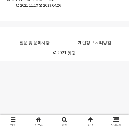
라 실내용과 인구잔디용으로 나뉘
2021.11.19
2023.04.26
어져 있고 그외에 소재나 디자인
도 다양해서, 어느 것을 사야할 지
선뜻 결정하기 어려운 경...
질문 및 문의사항
개인정보 처리방침
© 2021 핫띵.
메뉴
ホーム
검색
상단
사이드바