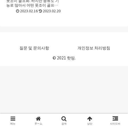
풋조이 골프화. 하지만 종류도 기
능로 많아서 어떤 풋조이 골프화
를 골라야 할지 선택하기가 어려
2023.02.16
2023.02.20
울 때가 있죠. 처음 접할 때라면 더
욱 그런데요. 이번 포스트에서는
풋조이 골프화 의 고르...
질문 및 문의사항
개인정보 처리방침
© 2021 핫띵.
메뉴
ホーム
검색
상단
사이드바