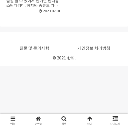
림질 할 수 있어서 인기인 헨디형
스팀다리미. 하지만 종류도 기능
로 많아서 어떤 헨디형 스팀다리
2023.02.01
미를 골라야 할지 선택하기가 어
려울 때가 있죠. 처음 접할 때라면
더욱 그런데요. 이번 ...
질문 및 문의사항
개인정보 처리방침
© 2021 핫띵.
메뉴
ホーム
검색
상단
사이드바