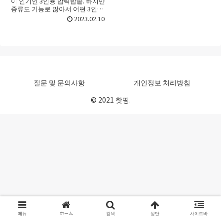
이 인기인 3인용 압력밥솥. 하지만
종류도 기능로 많아서 어떤 3인용
압력밥솥를 골라야 할지 선택하기
2023.02.10
가 어려울 때가 있죠. 처음 접할 때
라면 더욱 그런데요. 이번 포스트
에서는 3인용 압...
질문 및 문의사항
개인정보 처리방침
© 2021 핫띵.
메뉴
ホーム
검색
상단
사이드바