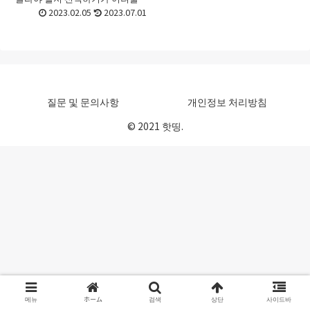
때가 있죠. 처음 접할 때라면 더욱
2023.02.05
2023.07.01
그런데요. 이번 포스트에서는 85
인치 tv 고르는법 그리고 85인치
tv 추...
질문 및 문의사항
개인정보 처리방침
© 2021 핫띵.
메뉴
ホーム
검색
상단
사이드바