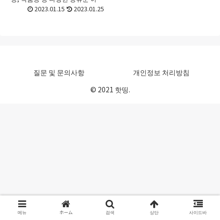
라 형상도 콤팩트형과 핸디형 등
2023.01.15
2023.01.25
이 있어 실제 어떤 ph미터를 골라
야 할지 선택하기가 어려울 때가
있죠. 처음 접할 때...
질문 및 문의사항
개인정보 처리방침
© 2021 핫띵.
메뉴
ホーム
검색
상단
사이드바